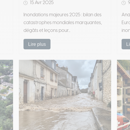
15 Avr 2025
9
Inondations majeures 2025 : bilan des
Anal
catastrophes mondiales marquantes,
Euro
dégâts et leçons pour...
inon
Lire plus
L