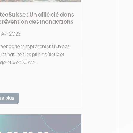
éoSuisse : Un allié clé dans
prévention des inondations
 Avr 2025
inondations représentent l'un des
ues naturels les plus coûteux et
ereux en Suisse....
ire plus