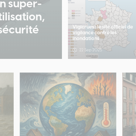
n super-
ilisation,
 sécurité
Vigicrues : le site officiel de
vigilance contre les
inondations
22 Sep 2025