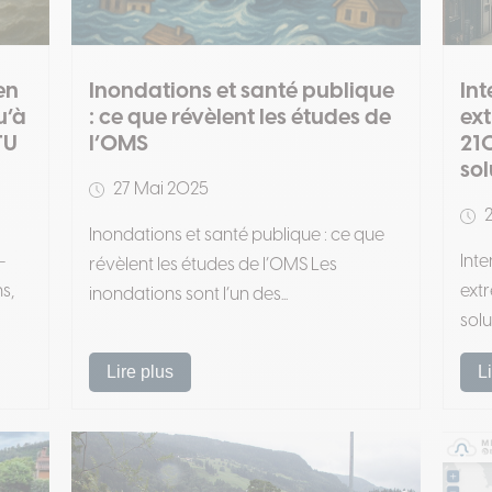
en
Inondations et santé publique
Int
u’à
: ce que révèlent les études de
ext
TU
l’OMS
210
sol
27 Mai 2025
2
Inondations et santé publique : ce que
-
Inte
révèlent les études de l’OMS Les
s,
extr
inondations sont l’un des...
solu
Lire plus
L