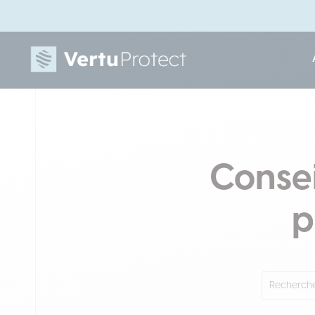
Consei
p