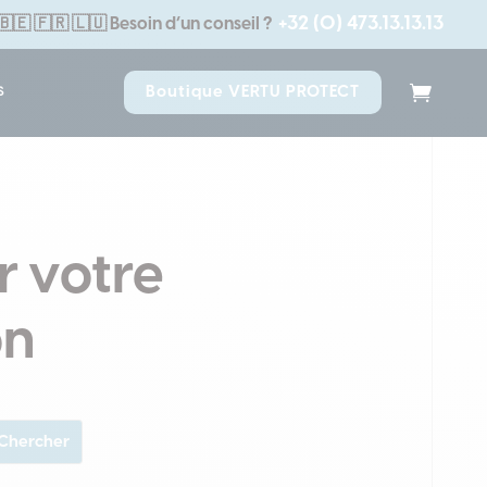
+32 (0) 473.13.13.13
🇧🇪 🇫🇷 🇱🇺
Besoin d’un conseil ?
s
Boutique VERTU PROTECT
r votre
on