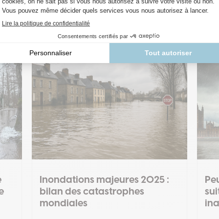
Lire plus
L
e
Inondations majeures 2025 :
Peu
e
bilan des catastrophes
sui
mondiales
ina