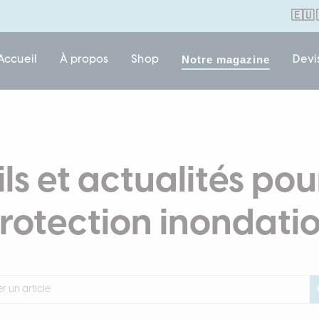
🇪🇺
Notre magazine
Accueil
À propos
Shop
Devi
ls et actualités pou
rotection inondati