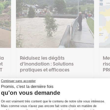
la
Réduisez les dégâts
Met
et
d’inondation : Solutions
ri
T
pratiques et efficaces
PR
19 Mai 2025
3
ns
Découvrez les principales causes des
Mete
inondations et des solutions simples
pour
pour réduire les dégâts...
mété