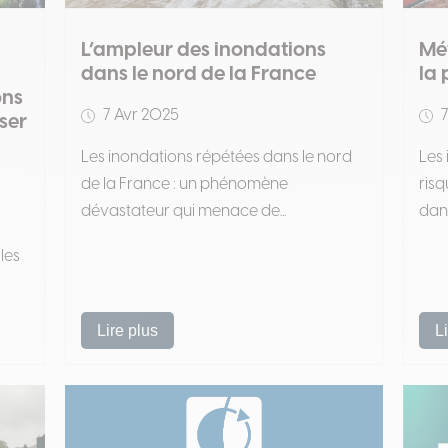
L’ampleur des inondations
Mét
dans le nord de la France
la 
ons
7 Avr 2025
7
ser
Les inondations répétées dans le nord
Les 
de la France : un phénomène
risq
dévastateur qui menace de...
dang
les
Lire plus
L