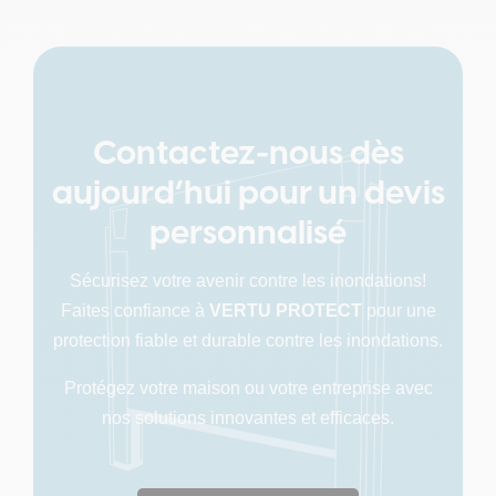
Contactez-nous dès
aujourd’hui pour un devis
personnalisé
Sécurisez votre avenir contre les inondations!
Faites confiance à
VERTU PROTECT
pour une
protection fiable et durable contre les inondations.
Protégez votre maison ou votre entreprise avec
nos solutions innovantes et efficaces.