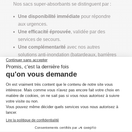
Nos sacs super-absorbants se distinguent par :
Une disponibilité immédiate
pour répondre
aux urgences.
Une efficacité éprouvée
, validée par des
services de secours.
Une complémentarité
avec nos autres
solutions anti-inondation (batardeaux, barrières
amovibles, kits de protection).
Avec VERTU PROTECT, vous bénéficiez d’une
expertise reconnue et d’un accompagnement dans
le choix des meilleures solutions pour protéger
vos biens.
La clé c’est la
préparation