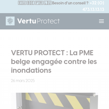
+32 (0)
🇪🇺
🇧🇪 🇫🇷 🇱🇺
Besoin d’un conseil ?
473.13.13.13
VERTU PROTECT : La PME
belge engagée contre les
inondations
26 mars 2025