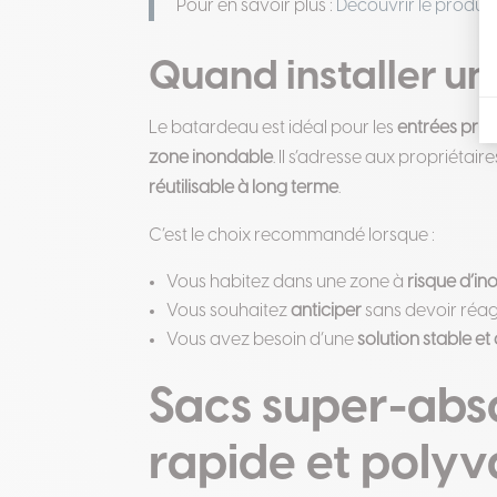
Pour en savoir plus :
Découvrir le produ
Quand installer un
Le batardeau est idéal pour les
entrées prin
zone inondable
. Il s’adresse aux propriétai
réutilisable à long terme
.
C’est le choix recommandé lorsque :
Vous habitez dans une zone à
risque d’in
Vous souhaitez
anticiper
sans devoir réag
Vous avez besoin d’une
solution stable et
Sacs super-abso
rapide et polyv