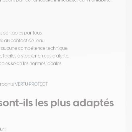
inguent par leur
efficacité immédiate
, leur
maniabilité
,
ansportables par tous.
es au contact de l’eau.
on, aucune compétence technique.
aciles à stocker en cas d’alerte.
ables selon les normes locales.
sorbants VERTU PROTECT
ont-ils les plus adaptés
r :