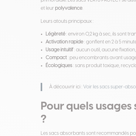
primordiale. Les sacs VERTU PROTECT se dist
et leur
polyvalence
.
Leurs atouts principaux :
Légèreté
: environ 0,2 kg à sec, ils sont tr
Activation rapide
: gonflent en 2 à 5 minut
Usage intuitif
: aucun outil, aucune fixati
Compact
: peu encombrants avant usage, f
Écologiques
: sans produit toxique, recycl
À découvrir ici :
Voir les sacs super-ab
Pour quels usages s
?
Les sacs absorbants sont recommandés pou