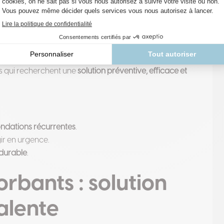
it batardeau VERTU PROTECT
 batardeau chez soi ?
cipales, portes de garage, caves ou vitrines
situées en
res qui recherchent une
solution préventive, efficace et
ondations récurrentes
.
ir en urgence.
 durable
.
rbants : solution
alente