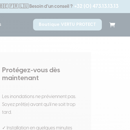
+32 (0) 473.13.13.13
🇧🇪 🇫🇷 🇱🇺
Besoin d’un conseil ?
s
Boutique VERTU PROTECT
Protégez-vous dès
maintenant
Les inondations ne préviennent pas.
Soyez prêt(e) avant qu'il ne soit trop
tard.
✓ Installation en quelques minutes