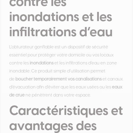
contre les
inondations et les
infiltrations d’eau
L’obturateur gonflable est un dispositif de sécurité
essentiel pour protéger votre domicile ou vos locaux
contre les
inondations
et les infiltrations d’eau en zone
inondable. Ce produit simple d’utilisation permet
de
boucher temporairement vos canalisations
et canaux
d’évacuation afin d’éviter que les eaux usées ou les
eaux
de crue
ne pénètrent dans votre espace.
Caractéristiques et
avantages des