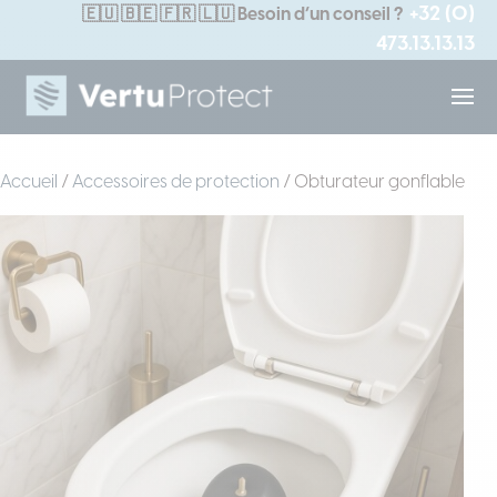
+32 (0)
🇪🇺
🇧🇪 🇫🇷 🇱🇺
Besoin d’un conseil ?
473.13.13.13
Accueil
/
Accessoires de protection
/ Obturateur gonflable