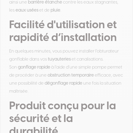
ainsi une
barrière étanche
contre les eaux stagnantes,
les
eaux usées
et de
pluie
.
Facilité d'utilisation et
rapidité d’installation
En quelques minutes, vous pouvez installer l’obturateur
gonflable dans vos
tuyauteries
et canalisations.
Son
gonflage rapide
à l’aide d’une simple pompe permet
de procéder à une
obstruction temporaire
efficace, avec
une possibilité de
dégonflage rapide
une fois la situation
maîtrisée.
Produit conçu pour la
sécurité et la
durabilité