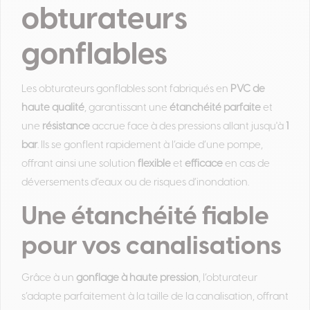
obturateurs
gonflables
Les obturateurs gonflables sont fabriqués en
PVC de
haute qualité
, garantissant une
étanchéité parfaite
et
une
résistance
accrue face à des pressions allant jusqu'à
1
bar
. Ils se gonflent rapidement à l’aide d’une pompe,
offrant ainsi une solution
flexible
et
efficace
en cas de
déversements d’eaux ou de risques d’inondation.
Une étanchéité fiable
pour vos canalisations
Grâce à un
gonflage à haute pression
, l’obturateur
s’adapte parfaitement à la taille de la canalisation, offrant