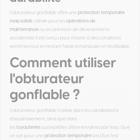
L’obturateur gonflable offre une
protection temporaire
mais solide
, idéale pour les
opérations de
maintenance
ou en prévision de déversements
accidentels. Il est conçu pour résister à des conditions
extrêmes tout en restant facile à manipuler et réutilisable.
Comment utiliser
l'obturateur
gonflable ?
L’obturateur gonflable s’utilise dans les canalisations
d’assainissement, ainsi que dans
les
tuyauteries
susceptibles d’être envahies par l’eau. Que
ce soit pour une
protection temporaire
lors d’un test