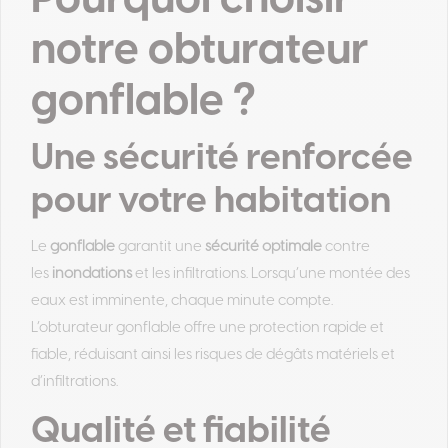
Pourquoi choisir
notre obturateur
gonflable ?
Une sécurité renforcée
pour votre habitation
Le
gonflable
garantit une
sécurité optimale
contre
les
inondations
et les infiltrations. Lorsqu’une montée des
eaux est imminente, chaque minute compte.
L’obturateur gonflable offre une protection rapide et
fiable, réduisant ainsi les risques de dégâts matériels et
d’infiltrations.
Qualité et fiabilité