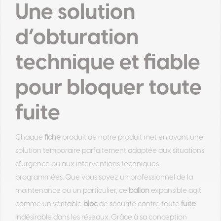
Une solution
d’obturation
technique et fiable
pour bloquer toute
fuite
Chaque
fiche
produit de notre produit met en avant une
solution temporaire parfaitement adaptée aux situations
d’urgence ou aux interventions techniques
programmées. Que vous soyez un professionnel de la
maintenance ou un particulier, ce
ballon
expansible agit
comme un véritable
bloc
de sécurité contre toute
fuite
indésirable dans les réseaux. Grâce à sa conception