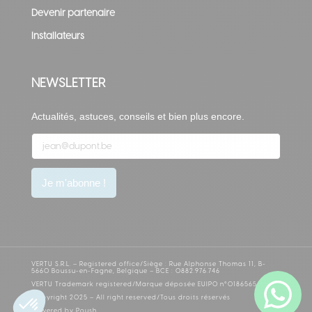
Devenir partenaire
Installateurs
NEWSLETTER
Actualités, astuces, conseils et bien plus encore.
Veuillez
Je m'abonne !
laisser
ce
champ
vide.
VERTU S.R.L. – Registered office/Siège : Rue Alphonse Thomas 11, B-
5660 Boussu-en-Fagne, Belgique – BCE : 0882.976.746
VERTU Trademark registered/Marque déposée EUIPO n°018656548
Copyright 2025 – All right reserved/Tous droits réservés
Powered by
Poush