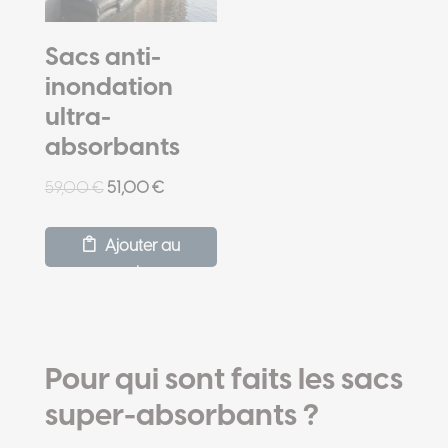
Sacs anti-
inondation
ultra-
absorbants
Le
Le
59,00
€
51,00
€
prix
prix
initial
actuel
Ajouter au
était :
est :
panier
59,00 €.
51,00 €.
Pour qui sont faits les sacs
super-absorbants ?