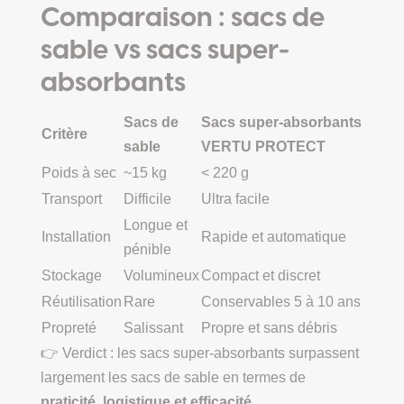
Comparaison : sacs de
sable vs sacs super-
absorbants
Sacs de
Sacs super-absorbants
Critère
sable
VERTU PROTECT
Poids à sec
~15 kg
< 220 g
Transport
Difficile
Ultra facile
Longue et
Installation
Rapide et automatique
pénible
Stockage
Volumineux
Compact et discret
Réutilisation
Rare
Conservables 5 à 10 ans
Propreté
Salissant
Propre et sans débris
👉 Verdict : les sacs super-absorbants surpassent
largement les sacs de sable en termes de
praticité, logistique et efficacité
.