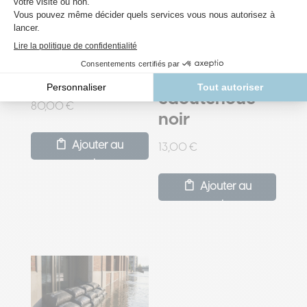
Obturateur
Lot de 4
gonflable
bouchons en
caoutchouc
80,00
€
noir
Ajouter au
13,00
€
panier
Ajouter au
panier