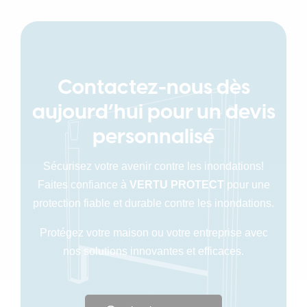
Contactez-nous dès
aujourd’hui pour un devis
personnalisé
Sécurisez votre avenir contre les inondations!
Faites confiance à
VERTU PROTECT
pour une
protection fiable et durable contre les inondations.
Protégez votre maison ou votre entreprise avec
nos solutions innovantes et efficaces.