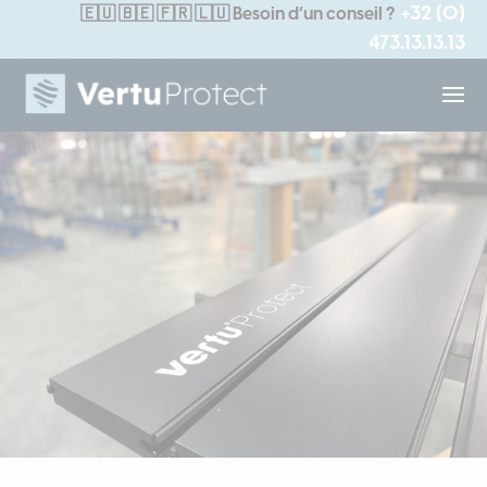
+32 (0)
🇪🇺
🇧🇪 🇫🇷 🇱🇺
Besoin d’un conseil ?
473.13.13.13