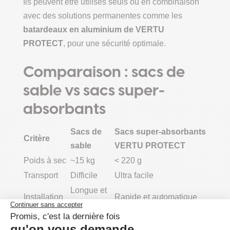
Ils peuvent être utilisés seuls ou en combinaison
avec des solutions permanentes comme les
batardeaux en aluminium de VERTU
PROTECT
, pour une sécurité optimale.
Comparaison : sacs de
sable vs sacs super-
absorbants
Sacs de
Sacs super-absorbants
Critère
sable
VERTU PROTECT
Poids à sec
~15 kg
< 220 g
Transport
Difficile
Ultra facile
Longue et
Installation
Rapide et automatique
pénible
Stockage
Volumineux
Compact et discret