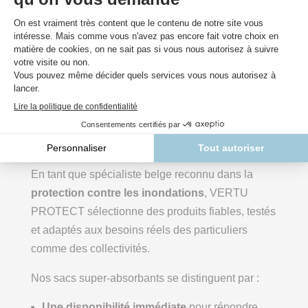
Réutilisation
Rare
Conservables 5 à 10 ans
Propreté
Salissant
Propre et sans débris
👉 Verdict : les sacs super-absorbants surpassent
largement les sacs de sable en termes de
praticité, logistique et efficacité
.
Pourquoi choisir VERTU
PROTECT ?
En tant que spécialiste belge reconnu dans la
protection contre les inondations
, VERTU
PROTECT sélectionne des produits fiables, testés
et adaptés aux besoins réels des particuliers
comme des collectivités.
Nos sacs super-absorbants se distinguent par :
Une disponibilité immédiate
pour répondre