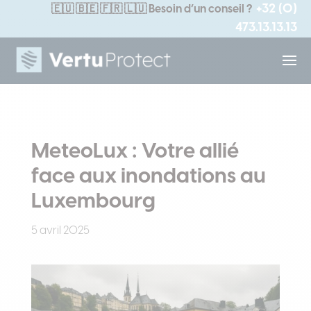
+32 (0)
🇪🇺
🇧🇪 🇫🇷 🇱🇺
Besoin d’un conseil ?
473.13.13.13
MeteoLux : Votre allié
face aux inondations au
Luxembourg
5 avril 2025