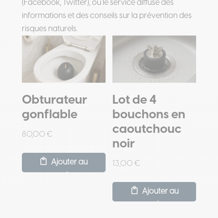
(Facebook, Twitter), où le service diffuse des
informations et des conseils sur la prévention des
risques naturels.
Obturateur
Lot de 4
gonflable
bouchons en
caoutchouc
80,00
€
noir
Ajouter au
13,00
€
panier
Ajouter au
panier