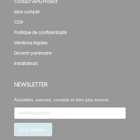
Contact Vertu Protect
Mon compte
CGV
Politique de confidentialité
Mentions légales
Devenir partenaire
Installateurs
NEWSLETTER
Actualités, astuces, conseils et bien plus encore.
V
Je m'abonne !
e