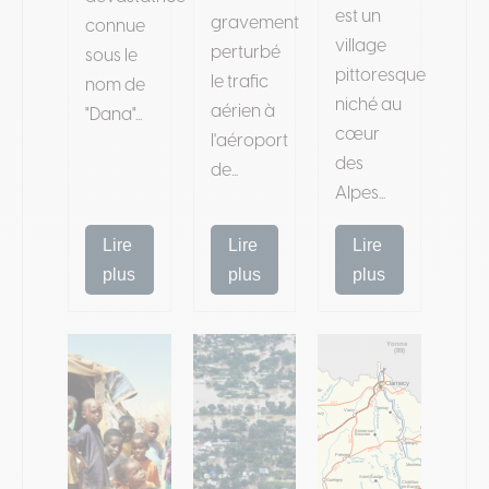
est un
gravement
connue
village
perturbé
sous le
pittoresque
le trafic
nom de
niché au
aérien à
"Dana"...
cœur
l'aéroport
des
de...
Alpes...
Lire
Lire
Lire
plus
plus
plus