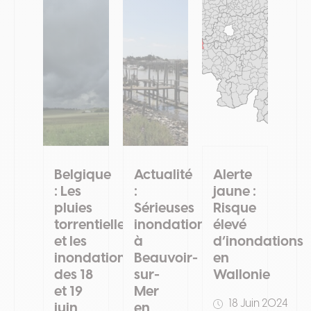
Belgique
Actualité
Alerte
: Les
:
jaune :
pluies
Sérieuses
Risque
torrentielles
inondations
élevé
et les
à
d’inondations
inondations
Beauvoir-
en
des 18
sur-
Wallonie
et 19
Mer
18 Juin 2024
juin
en