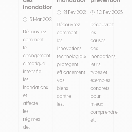
des
inondations
prévention
inondations
21 Fév 2025
10 Fév 2025
5 Mar 2025
Découvrez
Découvrez
Découvrez
comment
les
comment
les
causes
le
innovations
des
changement
technologiques
inondations,
climatique
protègent
leurs
intensifie
efficacement
types et
les
vos
exemples
inondations
biens
concrets
et
contre
pour
affecte
les...
mieux
les
comprendre
régimes
et...
de...