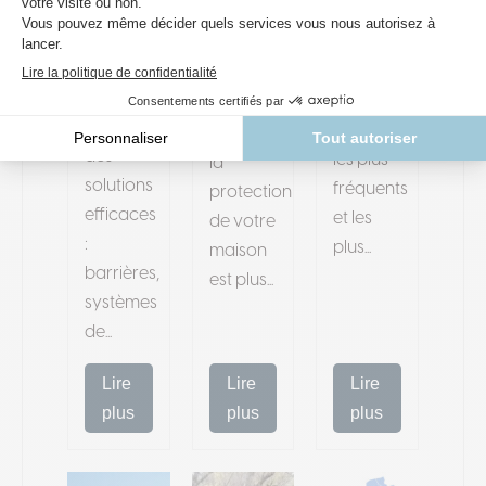
Prévenez
inondations
recrudescence
les
représentent
des
dégâts
l'un des
crues en
d’inondations
risques
Belgique,
avec
naturels
assurer
des
les plus
la
solutions
fréquents
protection
efficaces
et les
de votre
:
plus...
maison
barrières,
est plus...
systèmes
de...
Lire
Lire
Lire
plus
plus
plus