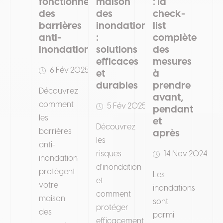
fonctionnement
maison
: la
des
des
check-
barrières
inondations
list
anti-
:
complète
inondation
solutions
des
efficaces
mesures
6 Fév 2025
et
à
durables
prendre
Découvrez
avant,
comment
5 Fév 2025
pendant
les
et
Découvrez
barrières
après
les
anti-
risques
14 Nov 2024
inondation
d’inondation
protègent
Les
et
votre
inondations
comment
maison
sont
protéger
des
parmi
efficacement