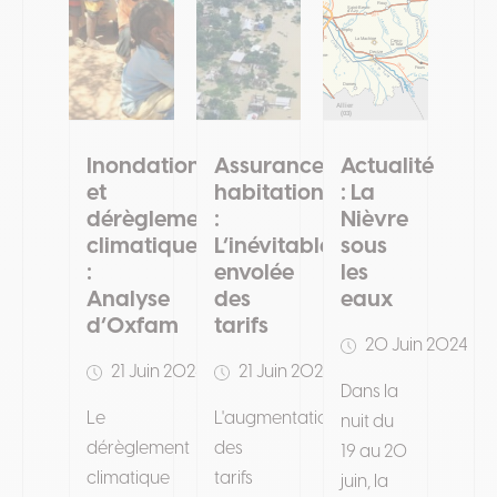
Inondations
Assurances
Actualité
et
habitation
: La
dérèglement
:
Nièvre
climatique
L’inévitable
sous
:
envolée
les
Analyse
des
eaux
d’Oxfam
tarifs
20 Juin 2024
21 Juin 2024
21 Juin 2024
Dans la
Le
L'augmentation
nuit du
dérèglement
des
19 au 20
climatique
tarifs
juin, la