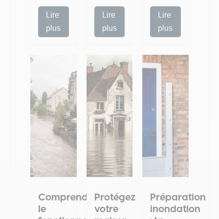
Lire
Lire
Lire
plus
plus
plus
Comprendre
Protégez
Préparation
le
votre
inondation