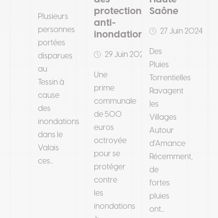
protections
Saône
Plusieurs
anti-
personnes
27 Juin 2024
inondation
portées
Des
29 Juin 2024
disparues
Pluies
au
Une
Torrentielles
Tessin à
prime
Ravagent
cause
communale
les
des
de 500
Villages
inondations
euros
Autour
dans le
octroyée
d'Amance
Valais
pour se
Récemment,
ces...
protéger
de
contre
fortes
les
pluies
inondations
ont...