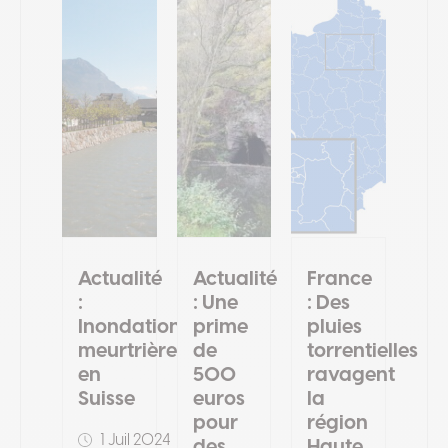
Actualité
Actualité
France
:
: Une
: Des
Inondations
prime
pluies
meurtrières
de
torrentielles
en
500
ravagent
Suisse
euros
la
pour
région
1 Juil 2024
des
Haute