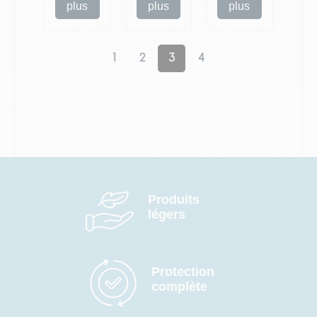
plus
plus
plus
1
2
3
4
Produits
légers
Protection
complète