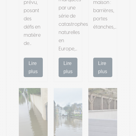
prévu,
maison :
par une
posant
barrières,
série de
des
portes
catastrophes
défis en
étanches,...
naturelles
matière
en
de...
Europe,...
Lire
Lire
Lire
plus
plus
plus