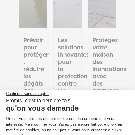
Prévoir
Les
Protégez
pour
solutions
votre
protéger
innovantes
maison
:
pour
des
réduire
la
inondations
les
protection
avec
dégâts
contre
des
des
les
barrières
inondations
inondations
anti-
avec
inondation
28 Août 2024
l’anticipation
26 Août 2024
Face à
9 Oct 2024
Les
la