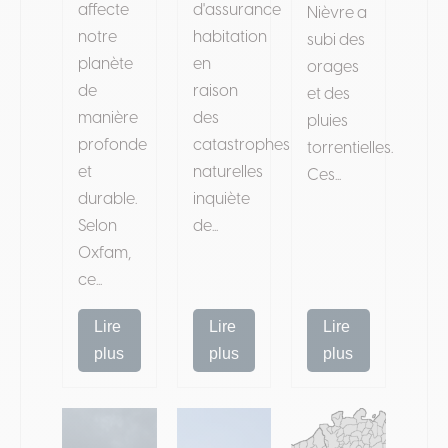
affecte
d'assurance
Nièvre a
notre
habitation
subi des
planète
en
orages
de
raison
et des
manière
des
pluies
profonde
catastrophes
torrentielles.
et
naturelles
Ces...
durable.
inquiète
Selon
de...
Oxfam,
ce...
Lire
Lire
Lire
plus
plus
plus