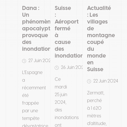
Dana :
Suisse
Actualité
Un
:
: Les
phénomène
Aéroport
villages
apocalyptique
fermé
de
provoque
à
montagne
des
cause
coupé
inondations
des
du
inondations
monde
27 Juin 2024
en
26 Juin 2024
Suisse
L'Espagne
Ce
a
22 Juin 2024
mardi
récemment
Zermatt,
25 juin
été
perché
2024,
frappée
à 1 620
des
par une
mètres
inondations
tempête
d'altitude,
ont
dévastatrice