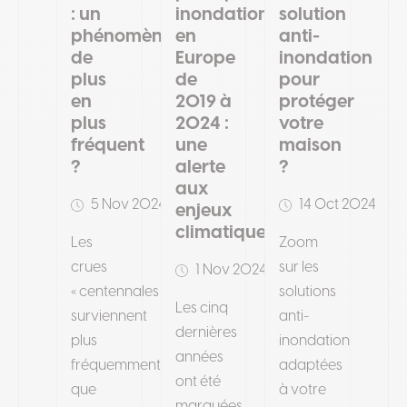
: un
inondations
solution
phénomène
en
anti-
de
Europe
inondation
plus
de
pour
en
2019 à
protéger
plus
2024 :
votre
fréquent
une
maison
?
alerte
?
aux
5 Nov 2024
14 Oct 2024
enjeux
climatiques
Les
Zoom
crues
sur les
1 Nov 2024
« centennales »
solutions
Les cinq
surviennent
anti-
dernières
plus
inondation
années
fréquemment
adaptées
ont été
que
à votre
marquées