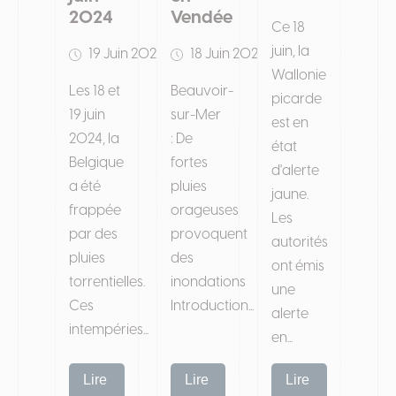
2024
Vendée
Ce 18
juin, la
19 Juin 2024
18 Juin 2024
Wallonie
Les 18 et
Beauvoir-
picarde
19 juin
sur-Mer
est en
2024, la
: De
état
Belgique
fortes
d'alerte
a été
pluies
jaune.
frappée
orageuses
Les
par des
provoquent
autorités
pluies
des
ont émis
torrentielles.
inondations
une
Ces
Introduction...
alerte
intempéries...
en...
Lire
Lire
Lire