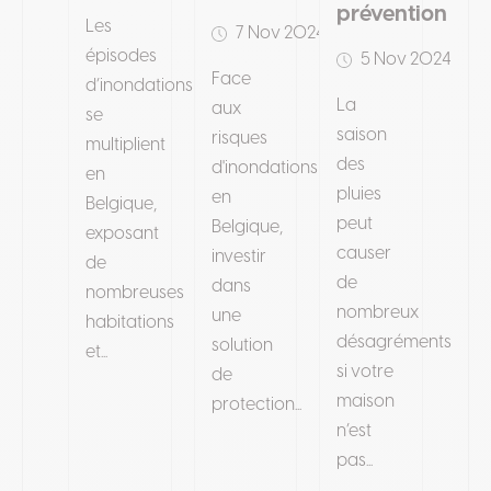
prévention
Les
7 Nov 2024
épisodes
5 Nov 2024
Face
d’inondations
La
aux
se
saison
risques
multiplient
des
d'inondations
en
pluies
en
Belgique,
peut
Belgique,
exposant
causer
investir
de
de
dans
nombreuses
nombreux
une
habitations
désagréments
solution
et...
si votre
de
maison
protection...
n’est
pas...