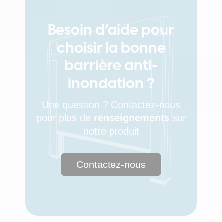
Besoin d’aide pour
choisir la bonne
barrière anti-
inondation ?
Une question ? Contactez-nous
pour plus de
renseignements
sur
notre produit
Contactez-nous