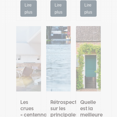
Lire
Lire
Lire
plus
plus
plus
Les
Rétrospective
Quelle
crues
sur les
est la
« centennales »
principales
meilleure