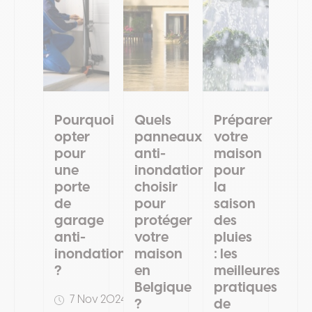
Pourquoi
Quels
Préparer
opter
panneaux
votre
pour
anti-
maison
une
inondation
pour
porte
choisir
la
de
pour
saison
garage
protéger
des
anti-
votre
pluies
inondation
maison
: les
?
en
meilleures
Belgique
pratiques
7 Nov 2024
?
de