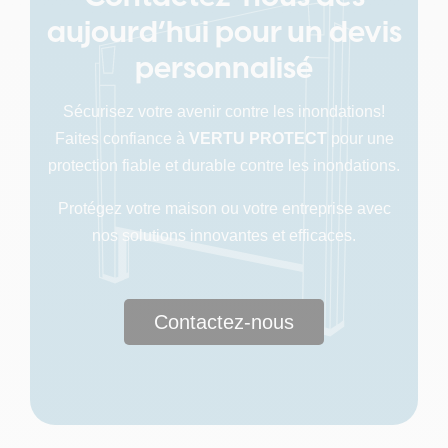
aujourd’hui pour un devis
personnalisé
Sécurisez votre avenir contre les inondations!
Faites confiance à
VERTU PROTECT
pour une
protection fiable et durable contre les inondations.
Protégez votre maison ou votre entreprise avec
nos solutions innovantes et efficaces.
Contactez-nous