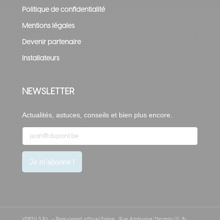
Politique de confidentialité
Mentions légales
Devenir partenaire
Installateurs
NEWSLETTER
Actualités, astuces, conseils et bien plus encore.
V
Je m'abonne !
e
u
i
l
VERTU S.R.L. – Registered office/Siège : Rue Alphonse Thomas 11, B-