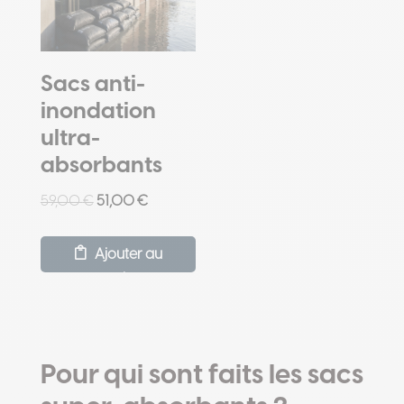
Sacs anti-
inondation
ultra-
absorbants
Le
Le
59,00
€
51,00
€
prix
prix
initial
actuel
Ajouter au
était :
est :
panier
59,00 €.
51,00 €.
Pour qui sont faits les sacs