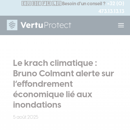
+32 (0)
🇪🇺
🇧🇪 🇫🇷 🇱🇺
Besoin d’un conseil ?
473.13.13.13
Le krach climatique :
Bruno Colmant alerte sur
l’effondrement
économique lié aux
inondations
5 août 2025