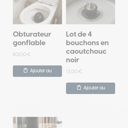
Obturateur
Lot de 4
gonflable
bouchons en
caoutchouc
80,00
€
noir
Ajouter au
13,00
€
panier
Ajouter au
panier