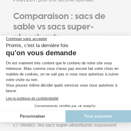
Comparaison : sacs de
sable vs sacs super-
absorbants
Sacs de
Sacs super-absorbants
Critère
sable
VERTU PROTECT
Poids à sec
~15 kg
< 220 g
Transport
Difficile
Ultra facile
Longue et
Installation
Rapide et automatique
pénible
Stockage
Volumineux
Compact et discret
Réutilisation
Rare
Conservables 5 à 10 ans
Propreté
Salissant
Propre et sans débris
👉 Verdict : les sacs super-absorbants surpassent