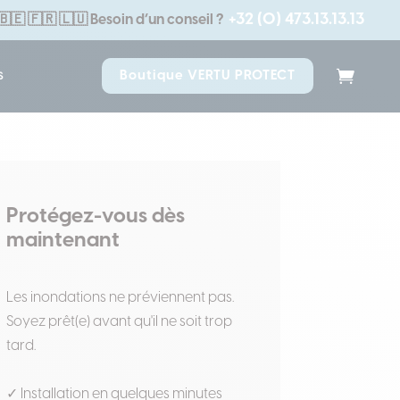
+32 (0) 473.13.13.13
🇧🇪 🇫🇷 🇱🇺
Besoin d’un conseil ?
s
Boutique VERTU PROTECT
Protégez-vous dès
maintenant
Les inondations ne préviennent pas.
Soyez prêt(e) avant qu'il ne soit trop
tard.
✓ Installation en quelques minutes