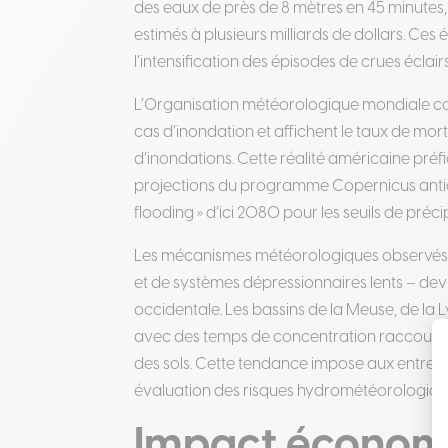
des eaux de près de 8 mètres en 45 minutes,
estimés à plusieurs milliards de dollars
.
Ces é
l’intensification des épisodes de crues éclai
L’Organisation météorologique mondiale co
cas d’inondation et affichent le taux de morta
d’inondations
.
Cette réalité américaine préfi
projections du programme Copernicus antici
flooding » d’ici 2080 pour les seuils de pr
Les mécanismes météorologiques observés o
et de systèmes dépressionnaires lents – dev
occidentale. Les bassins de la Meuse, de la L
avec des temps de concentration raccourcis 
des sols
.
Cette tendance impose aux entrepr
évaluation des risques hydrométéorologiqu
Impact économ