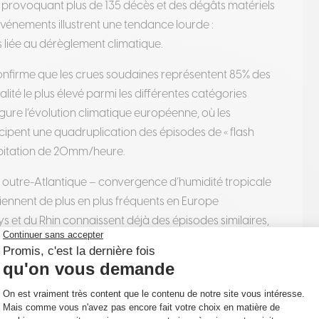
 provoquant plus de 135 décès et des dégâts matériels
vénements illustrent une tendance lourde :
rs liée au dérèglement climatique
.
nfirme que les crues soudaines représentent 85% des
lité le plus élevé parmi les différentes catégories
gure l’évolution climatique européenne, où les
pent une quadruplication des épisodes de « flash
écipitation de 20mm/heure
.
utre-Atlantique – convergence d’humidité tropicale
iennent de plus en plus fréquents en Europe
ys et du Rhin connaissent déjà des épisodes similaires,
par l’urbanisation croissante et l’imperméabilisation
ises européennes une révision complète de leur
es.
ique des