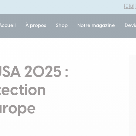
🇪🇺
Accueil
À propos
Shop
Notre magazine
Devi
USA 2025 :
tection
urope