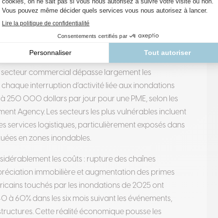
les activités
e secteur commercial dépasse largement les
chaque interruption d’activité liée aux inondations
250 000 dollars par jour pour une PME, selon les
ment Agency
.
Les secteurs les plus vulnérables incluent
t les services logistiques, particulièrement exposés dans
situées en zones inondables
.
sidérablement les coûts : rupture des chaînes
épréciation immobilière et augmentation des primes
icains touchés par les inondations de 2025 ont
40 à 60% dans les six mois suivant les événements,
tructures
.
Cette réalité économique pousse les