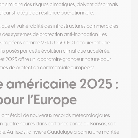
 similaire des risques climatiques, doivent désormais
leur stratégie de résilience opérationnelle
.
que et vulnérabilité des infrastructures commerciales
 des systèmes de protection anti-inondation. Les
es européens comme VERTU PROTECT acquièrent une
fis posés par cette évolution climatique accélérée.
let 2025 offre un laboratoire grandeur nature pour
èmes de protection commerciale européens.
e américaine 2025 :
our l’Europe
nis ont établi de nouveaux records météorologiques
n quatre heures dans certaines zones du Kansas, soit
ale
.
Au Texas, la rivière Guadalupe a connu une montée