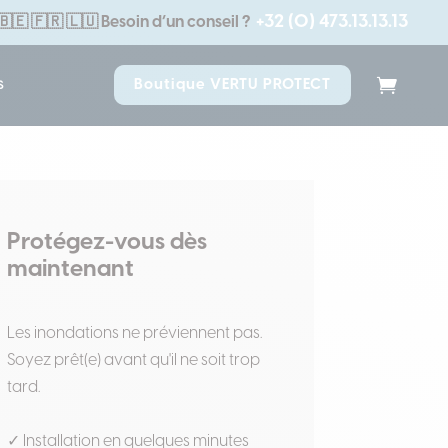
+32 (0) 473.13.13.13
🇧🇪 🇫🇷 🇱🇺
Besoin d’un conseil ?
s
Boutique VERTU PROTECT
Protégez-vous dès
maintenant
Les inondations ne préviennent pas.
Soyez prêt(e) avant qu'il ne soit trop
tard.
✓ Installation en quelques minutes