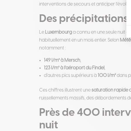
interventions de secours et anticiper l’évolut
Des précipitations
Le
Luxembourg
a connu en une seule nuit d
habituellement en un mois entier. Selon
Mété
notamment :
149 l/m² à Mersch
,
123 l/m² à l’aéroport du Findel
,
d’autres pics supérieurs à
100 l/m²
dans p
Ces chiffres illustrent une
saturation rapide 
ruissellements massifs, des débordements de 
Près de 400 interv
nuit