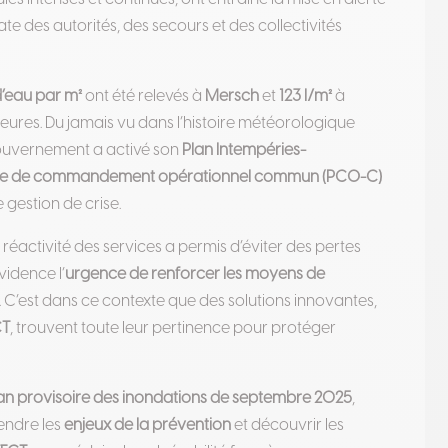
e des autorités, des secours et des collectivités
 d’eau par m²
ont été relevés à
Mersch
et
123 l/m²
à
ures. Du jamais vu dans l’histoire météorologique
 gouvernement a activé son
Plan Intempéries-
te de commandement opérationnel commun (PCO-C)
 gestion de crise.
a réactivité des services a permis d’éviter des pertes
idence l’
urgence de renforcer les moyens de
. C’est dans ce contexte que des solutions innovantes,
CT
, trouvent toute leur pertinence pour protéger
lan provisoire des inondations de septembre 2025
,
endre les
enjeux de la prévention
et découvrir les