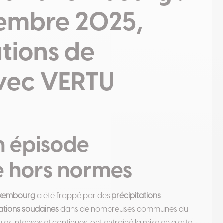
tembre 2025,
utions de
vec VERTU
un épisode
 hors normes
xembourg
a été frappé par des
précipitations
ations soudaines
dans de nombreuses communes du
es intenses et continues, ont entraîné la mise en alerte