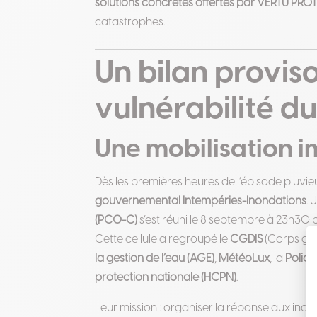
solutions concrètes offertes par VERTU PRO
catastrophes.
Un bilan proviso
vulnérabilité 
Une mobilisation i
Dès les premières heures de l’épisode pluvi
gouvernemental Intempéries-Inondations
. 
(PCO-C)
s’est réuni le 8 septembre à 23h30 
Cette cellule a regroupé le
CGDIS
(Corps gra
la gestion de l’eau (AGE)
,
MétéoLux
, la
Polic
protection nationale (HCPN)
.
Leur mission : organiser la réponse aux inon