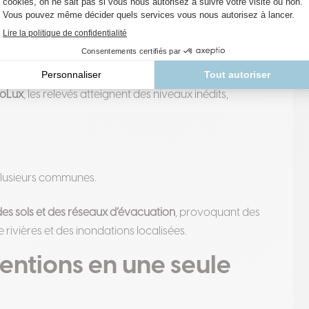
ion des crues.
 records
es cumuls de pluie comparables à ce qui tombe
oLux
, les relevés atteignent des niveaux inédits,
lusieurs communes.
des sols et des réseaux d’évacuation
, provoquant des
rivières et des inondations localisées.
entions en une seule