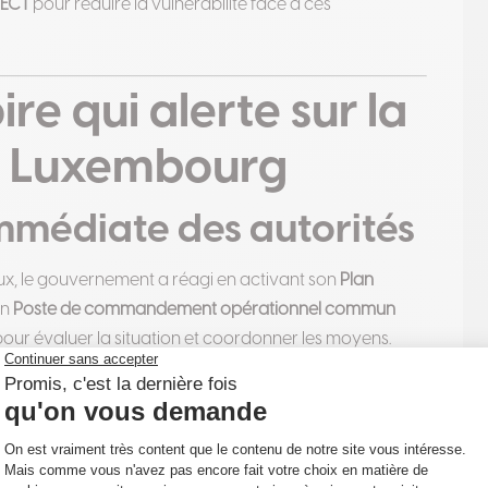
TECT
pour réduire la vulnérabilité face à ces
ire qui alerte sur la
du Luxembourg
mmédiate des autorités
eux, le gouvernement a réagi en activant son
Plan
Un
Poste de commandement opérationnel commun
pour évaluer la situation et coordonner les moyens.
nd-ducal d’incendie et de secours), l’
Administration de
e grand-ducale
ainsi que le
Haut-commissariat à la
dations, sécuriser les zones à risque, coordonner les