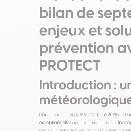
bilan de sep
enjeux et sol
prévention a
PROTECT
Introduction : 
météorologique
Dans la nuit du
8 au 9 septembre 2025
, le
Lu
exceptionnelles
qui ont provoqué des
inond
pays. Ces intempéries, marquées par des plui