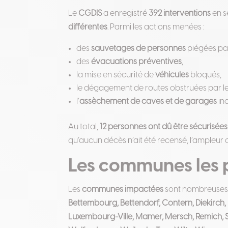
Le
CGDIS
a enregistré
392 interventions
en s
différentes
. Parmi les actions menées :
des
sauvetages de personnes
piégées par
des
évacuations préventives
,
la mise en sécurité de
véhicules
bloqués,
le dégagement de routes obstruées par l
l’
assèchement de caves et de garages
in
Au total,
12 personnes ont dû être sécurisées
qu’aucun décès n’ait été recensé, l’ampleur 
Les communes les 
Les
communes impactées
sont nombreuses et
Bettembourg, Bettendorf, Contern, Diekirch,
Luxembourg-Ville, Mamer, Mersch, Remich, S