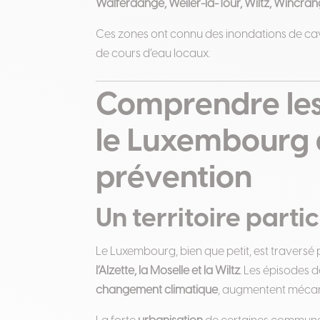
Walferdange, Weiler-la-Tour, Wiltz, Wincra
Ces zones ont connu des inondations de cav
de cours d’eau locaux.
Comprendre les
le Luxembourg d
prévention
Un territoire part
Le Luxembourg, bien que petit, est traversé
l’Alzette, la Moselle et la Wiltz
. Les épisodes d
changement climatique
, augmentent mécan