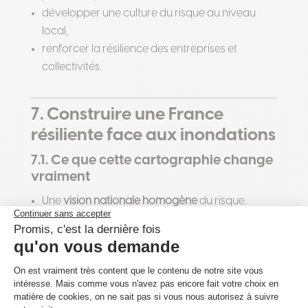
développer une culture du risque au niveau
local,
renforcer la résilience des entreprises et
collectivités.
7. Construire une France
résiliente face aux inondations
7.1. Ce que cette cartographie change
vraiment
Une
vision nationale homogène
du risque.
Une
meilleure anticipation
grâce à des données
3D.
Un
outil pédagogique
pour les élus et les
citoyens.
7.2. Le rôle clé de la prévention