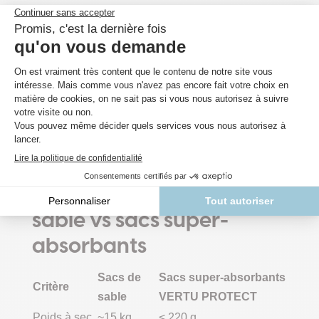
Les collectivités
: constitution de stocks
stratégiques pour les interventions d’urgence.
Les pompiers et services de secours
:
intervention rapide lors des alertes de crues.
Ils peuvent être utilisés seuls ou en combinaison
avec des solutions permanentes comme les
batardeaux en aluminium de VERTU
PROTECT
, pour une sécurité optimale.
Comparaison : sacs de
sable vs sacs super-
absorbants
Sacs de
Sacs super-absorbants
Critère
sable
VERTU PROTECT
Poids à sec
~15 kg
< 220 g