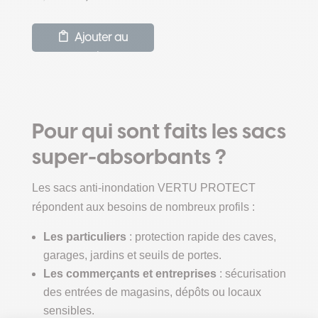
prix
prix
initial
actuel
Ajouter au
était :
est :
panier
59,00 €.
51,00 €.
Pour qui sont faits les sacs
super-absorbants ?
Les sacs anti-inondation VERTU PROTECT
répondent aux besoins de nombreux profils :
Les particuliers
: protection rapide des caves,
garages, jardins et seuils de portes.
Les commerçants et entreprises
: sécurisation
des entrées de magasins, dépôts ou locaux
sensibles.