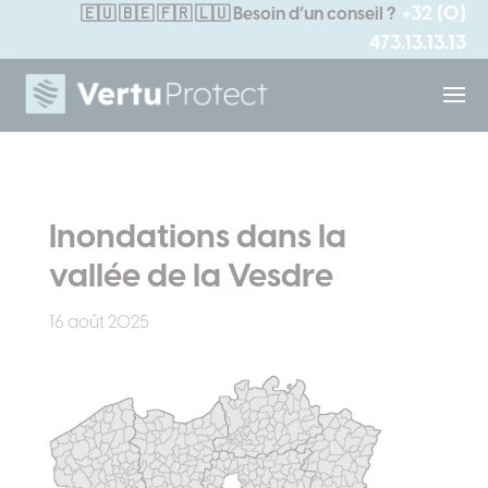
+32 (0)
🇪🇺
🇧🇪 🇫🇷 🇱🇺
Besoin d’un conseil ?
473.13.13.13
Inondations dans la
vallée de la Vesdre
16 août 2025