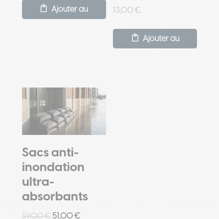
Ajouter au
13,00
€
panier
Ajouter au
panier
Sacs anti-
inondation
ultra-
absorbants
Le
Le
59,00
€
51,00
€