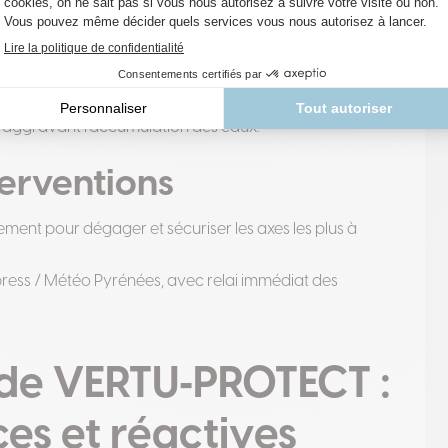
els
des infrastructures urbaines.
es, trottoirs, canalisations.
e) aggravant l’accumulation des eaux.
terventions
ment pour dégager et sécuriser les axes les plus à
ess / Météo Pyrénées, avec relai immédiat des
 de VERTU‑PROTECT :
ces et réactives