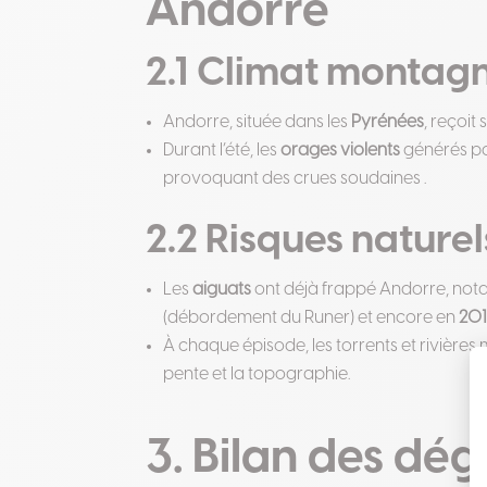
Andorre
2.1 Climat montag
Andorre, située dans les
Pyrénées
, reçoit
Durant l’été, les
orages violents
générés pa
provoquant des crues soudaines .
2.2 Risques naturel
Les
aiguats
ont déjà frappé Andorre, no
(débordement du Runer) et encore en
201
À chaque épisode, les torrents et rivière
pente et la topographie.
3. Bilan des dég