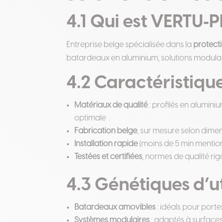
4.1 Qui est
VERTU‑
Entreprise belge spécialisée dans la
protect
batardeaux en aluminium, solutions modulab
4.2 Caractéristique
Matériaux de qualité
: profilés en alumini
optimale
.
Fabrication belge
, sur mesure selon dimen
Installation rapide
(moins de 5 min menti
Testées et certifiées
, normes de qualité rig
4.3 Génétiques d’ut
Batardeaux amovibles
: idéals pour porte
Systèmes modulaires
: adaptés à surfaces