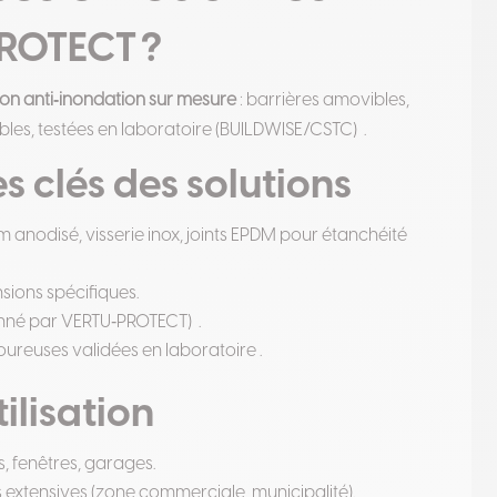
PROTECT
?
ion anti‑inondation sur mesure
: barrières amovibles,
les, testées en laboratoire (BUILDWISE/CSTC)
.
s clés des solutions
um anodisé, visserie inox, joints EPDM pour étanchéité
sions spécifiques.
onné par VERTU‑PROTECT)
.
oureuses validées en laboratoire .
ilisation
s, fenêtres, garages.
 extensives (zone commerciale, municipalité).