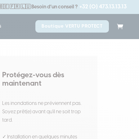
+32 (0) 473.13.13.13
🇧🇪 🇫🇷 🇱🇺
Besoin d’un conseil ?
s
Boutique VERTU PROTECT
Protégez-vous dès
maintenant
Les inondations ne préviennent pas.
Soyez prêt(e) avant qu'il ne soit trop
tard.
✓ Installation en quelques minutes