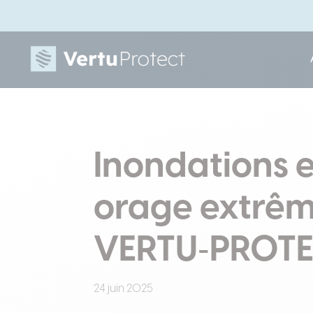
Inondations e
orage extrême
VERTU‑PROT
24 juin 2025