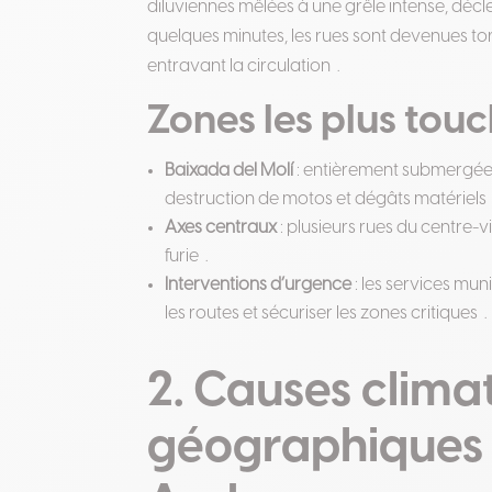
diluviennes mêlées à une grêle intense, décle
quelques minutes, les rues sont devenues tor
entravant la circulation
.
Zones les plus tou
Baixada del Molí
: entièrement submergée,
destruction de motos et dégâts matériels
Axes centraux
: plusieurs rues du centre-v
furie
.
Interventions d’urgence
: les services m
les routes et sécuriser les zones critiques
.
2. Causes clima
géographiques 