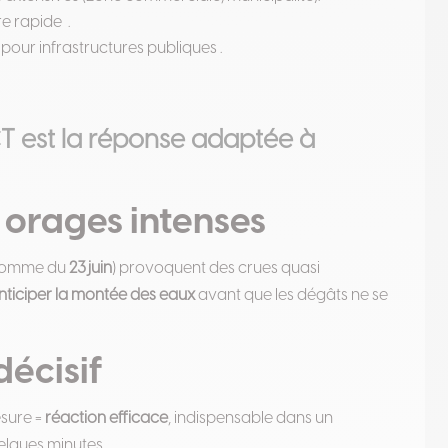
re rapide
.
 pour infrastructures publiques .
T est la réponse adaptée à
 orages intenses
comme du
23 juin
) provoquent des crues quasi
nticiper la montée des eaux
avant que les dégâts ne se
décisif
esure =
réaction efficace
, indispensable dans un
elques minutes.