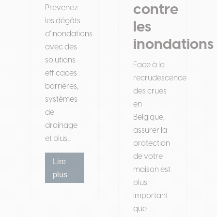
contre
Prévenez
les dégâts
les
d’inondations
inondations
avec des
solutions
Face à la
efficaces :
recrudescence
barrières,
des crues
systèmes
en
de
Belgique,
drainage
assurer la
et plus....
protection
de votre
Lire
maison est
plus
plus
important
que