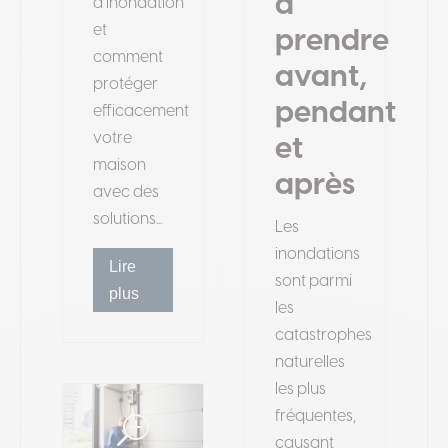
à
d’inondation
et
prendre
comment
avant,
protéger
pendant
efficacement
votre
et
maison
après
avec des
solutions...
Les
inondations
Lire
sont parmi
plus
les
catastrophes
naturelles
les plus
fréquentes,
causant