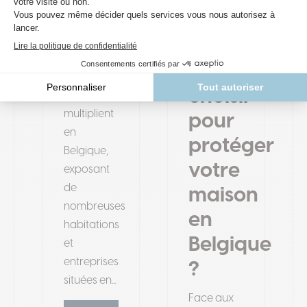
?
panneaux
Les
anti-
épisodes
inondation
d’inondations
choisir
se
multiplient
pour
en
protéger
Belgique,
votre
exposant
de
maison
nombreuses
en
habitations
Belgique
et
entreprises
?
situées en...
Face aux