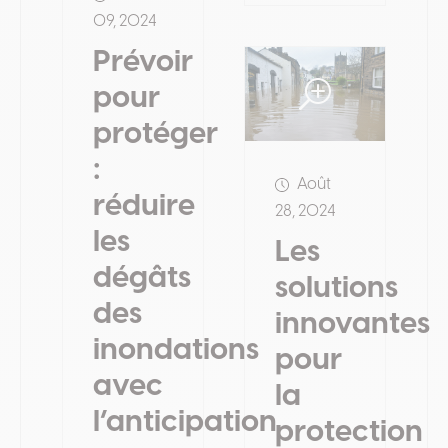
09, 2024
Prévoir
pour
protéger
:
Août
réduire
28, 2024
les
Les
dégâts
solutions
des
innovantes
inondations
pour
avec
la
l’anticipation
protection