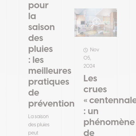
pour
la
saison
des
pluies
Nov
: les
05,
2024
meilleures
Les
pratiques
crues
de
« centennale
prévention
: un
La saison
phénomène
des pluies
de
peut