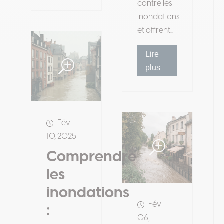
contre les
inondations
et offrent...
Lire
plus
Fév
10, 2025
Comprendre
les
inondations
Fév
:
06,