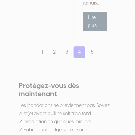
jamais....
Lire
plus
1
2
3
4
5
Protégez-vous dès
maintenant
Les inondations ne préviennent pas. Soyez
prêt(e) avant qu'il ne soit trop tard.
✓ Installation en quelques minutes
✓ Fabrication belge sur mesure