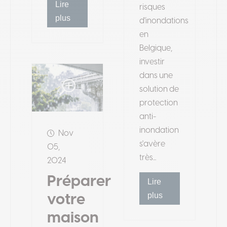
Lire
risques
plus
d'inondations
en
Belgique,
investir
dans une
solution de
protection
anti-
inondation
Nov
s'avère
05,
très...
2024
Préparer
Lire
plus
votre
maison