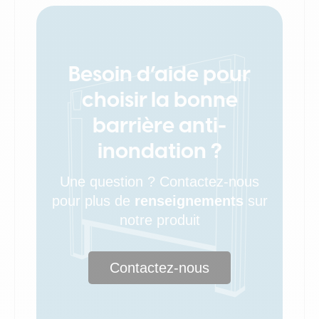
Besoin d’aide pour
choisir la bonne
barrière anti-
inondation ?
Une question ? Contactez-nous
pour plus de
renseignements
sur
notre produit
Contactez-nous