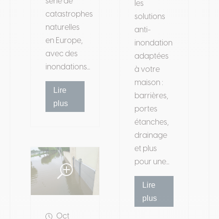
série de
les
catastrophes
solutions
naturelles
anti-
en Europe,
inondation
avec des
adaptées
inondations...
à votre
maison :
Lire
barrières,
plus
portes
étanches,
drainage
et plus
pour une...
Lire
plus
Oct