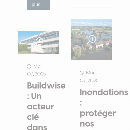
plus
Mar
Mar
07, 2025
07, 2025
Buildwise
Inondations
: Un
:
acteur
protéger
clé
nos
dans