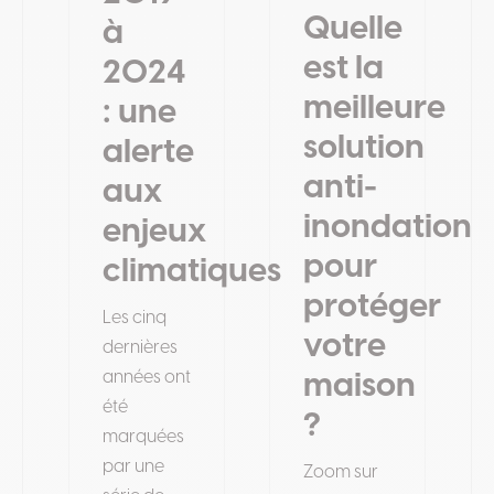
Quelle
à
est la
2024
meilleure
: une
solution
alerte
anti-
aux
inondation
enjeux
pour
climatiques
protéger
Les cinq
votre
dernières
années ont
maison
été
?
marquées
par une
Zoom sur