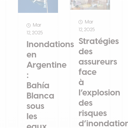
Mar
Mar
12, 2025
12, 2025
Stratégies
Inondations
des
en
assureurs
Argentine
face
:
à
Bahía
l’explosion
Blanca
des
sous
risques
les
d’inondatio
eaux