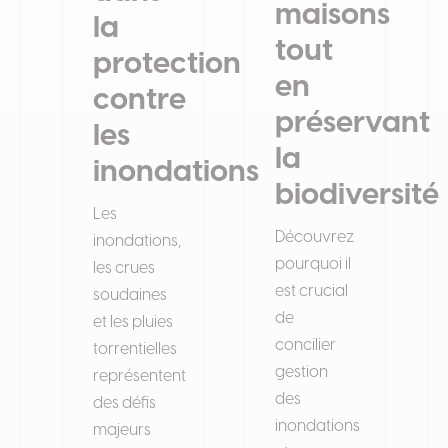
maisons
la
tout
protection
en
contre
préservant
les
la
inondations
biodiversité
Les
Découvrez
inondations,
pourquoi il
les crues
est crucial
soudaines
de
et les pluies
concilier
torrentielles
gestion
représentent
des
des défis
inondations
majeurs