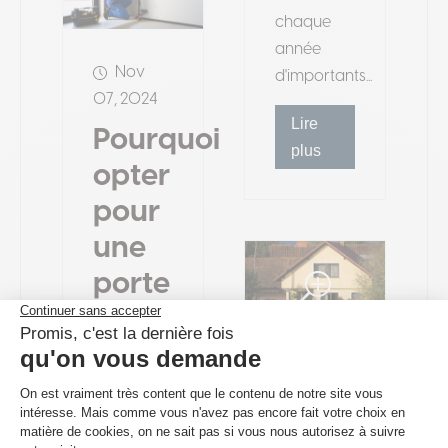
chaque
année
Nov
d'importants...
07, 2024
Lire
Pourquoi
plus
opter
pour
une
porte
de
garage
Nov
anti-
07, 2024
inondation
Quels