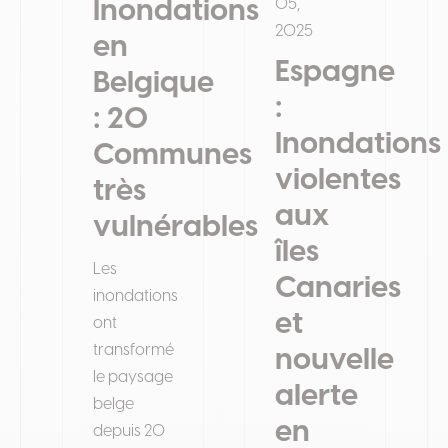
Inondations
05,
2025
en
Espagne
Belgique
:
: 20
Inondations
Communes
violentes
très
aux
vulnérables
îles
Les
Canaries
inondations
et
ont
transformé
nouvelle
le paysage
alerte
belge
en
depuis 20