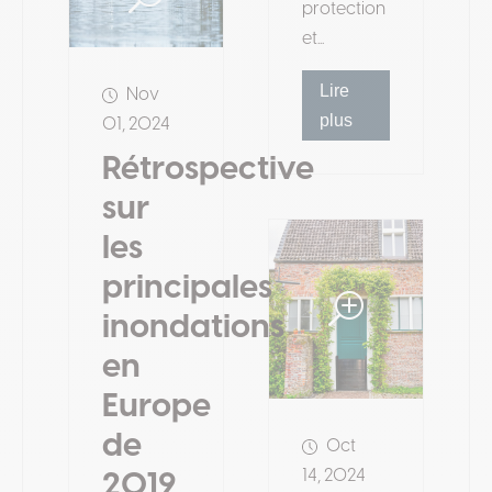
protection
et...
Lire
Nov
plus
01, 2024
Rétrospective
sur
les
principales
inondations
en
Europe
de
Oct
14, 2024
2019