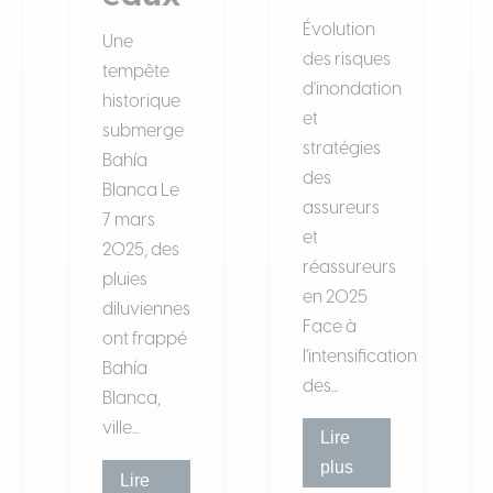
Évolution
Une
des risques
tempête
d'inondation
historique
et
submerge
stratégies
Bahía
des
Blanca Le
assureurs
7 mars
et
2025, des
réassureurs
pluies
en 2025
diluviennes
Face à
ont frappé
l'intensification
Bahía
des...
Blanca,
ville...
Lire
plus
Lire