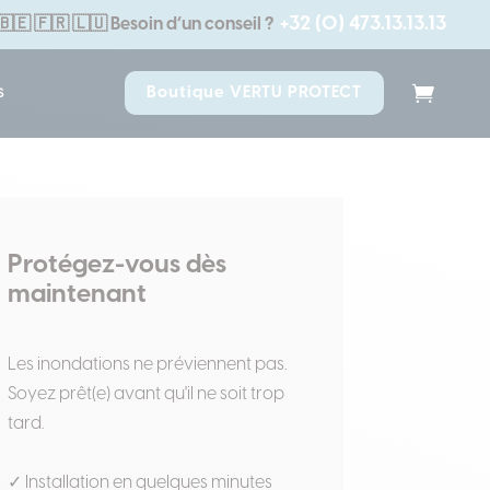
+32 (0) 473.13.13.13
🇧🇪 🇫🇷 🇱🇺
Besoin d’un conseil ?
s
Boutique VERTU PROTECT
Protégez-vous dès
maintenant
Les inondations ne préviennent pas.
Soyez prêt(e) avant qu'il ne soit trop
tard.
✓ Installation en quelques minutes