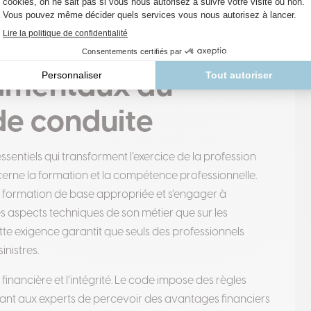
d des assurés, notamment l’obligation de préciser s’ils
code développé par Assuralia et GEBCAI répond
allant bien au-delà des obligations minimales.
damentaux du
e conduite
essentiels qui transforment l’exercice de la profession
cerne la formation et la compétence professionnelle.
ne formation de base appropriée et s’engager à
es aspects techniques de son métier que sur les
te exigence garantit que seuls des professionnels
inistres.
financière et l’intégrité. Le code impose des règles
isant aux experts de percevoir des avantages financiers