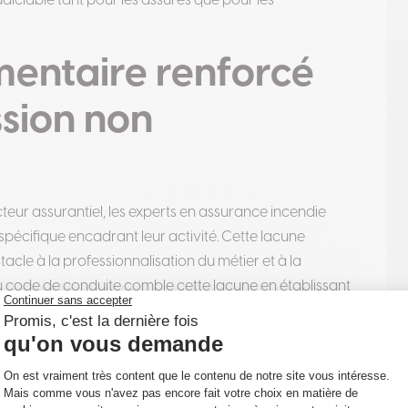
judiciable tant pour les assurés que pour les
mentaire renforcé
ssion non
teur assurantiel, les experts en assurance incendie
pécifique encadrant leur activité. Cette lacune
cle à la professionnalisation du métier et à la
code de conduite comble cette lacune en établissant
ables à tous les experts en assurances de dommages, à
lation spécifique comme les experts automobiles
.
 calendrier législatif puisqu’elle coïncide avec l’entrée en
llet 2025. Cette réforme impose aux experts des