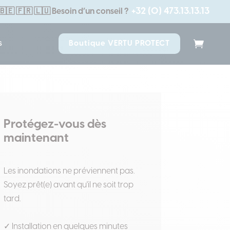
+32 (0) 473.13.13.13
🇧🇪 🇫🇷 🇱🇺
Besoin d’un conseil ?
s
Boutique VERTU PROTECT
Protégez-vous dès
maintenant
Les inondations ne préviennent pas.
Soyez prêt(e) avant qu'il ne soit trop
tard.
✓ Installation en quelques minutes