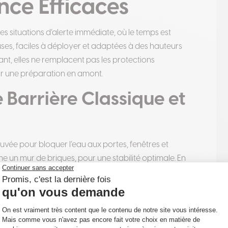
nce Efficaces
es situations d’alerte immédiate, où le temps est
ses, faciles à déployer et adaptées à des hauteurs
t, elles ne remplacent pas les protections
r une préparation en amont.
e Barrière Classique et
vée pour bloquer l’eau aux portes, fenêtres et
 un mur de briques, pour une stabilité optimale. En
 lors d’alertes Vigicrues. Avantages : Ils filtrent l’eau et
n place est physiquement exigeante, et la disponibilité
. Pour les résidents belges en Wallonie, des stocks
de protection civile.