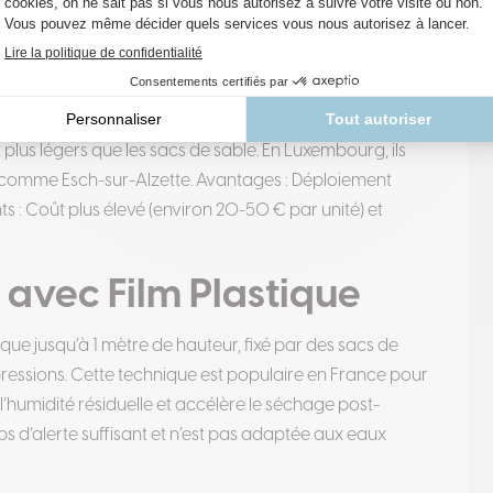
togonflants :
ue
i gonflent au contact de l’eau, formant une barrière
t plus légers que les sacs de sable. En Luxembourg, ils
 comme Esch-sur-Alzette. Avantages : Déploiement
s : Coût plus élevé (environ 20-50 € par unité) et
avec Film Plastique
ique jusqu’à 1 mètre de hauteur, fixé par des sacs de
rpressions. Cette technique est populaire en France pour
l’humidité résiduelle et accélère le séchage post-
ps d’alerte suffisant et n’est pas adaptée aux eaux