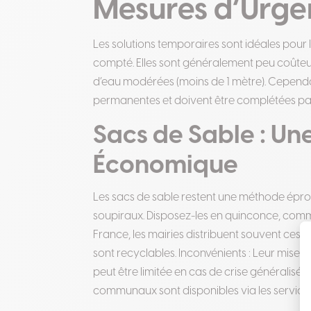
Mesures d’Urge
Les solutions temporaires sont idéales pour l
compté. Elles sont généralement peu coûteu
d’eau modérées (moins de 1 mètre). Cependan
permanentes et doivent être complétées pa
Sacs de Sable : Un
Économique
Les sacs de sable restent une méthode éprou
soupiraux. Disposez-les en quinconce, comme
France, les mairies distribuent souvent ces sacs
sont recyclables. Inconvénients : Leur mise e
peut être limitée en cas de crise généralisée
communaux sont disponibles via les services 